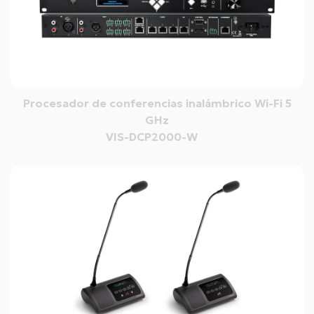
Procesador de conferencias inalámbrico Wi-Fi 5
GHz
VIS-DCP2000-W