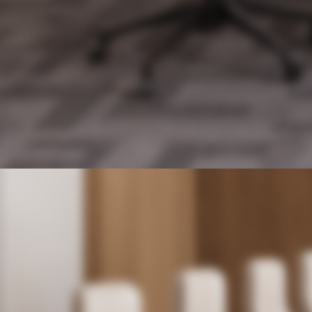
Nuestra Propia I+D
"AFC Supresión de Retroalimentación", "ANC Cance
lación de Ruido", "AEC Cancelación de Eco" y "Segu
imiento de Cámara de Conferencia", brindándote u
n sistema de conferencias de audio estable y puro.