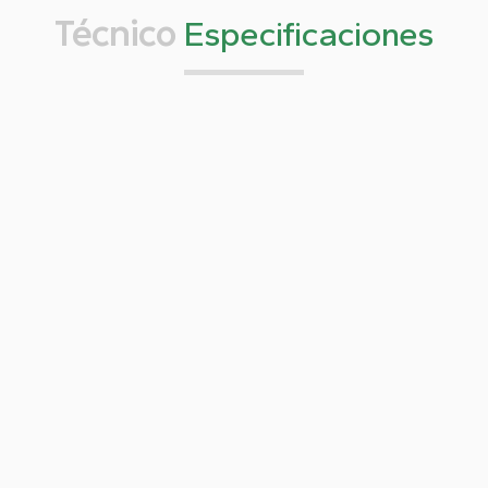
Técnico
Especificaciones
6 modos de reunión
"OPEN" modo abierto "VOICE" modo de
control por voz "FIFO" modo primero en e
ntrar, primero en salir "APPLY" "PTT" "ALL"
etc.