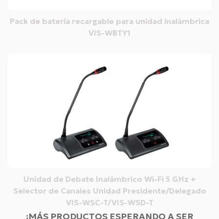
Pack de batería recargable para unidad inalámbrica
VIS-WBTY1
Unidad de Debate Inalámbrico Wi-Fi 5 GHz +
Selector de Canales Unidad Presidente/Delegado
VIS-WSC-T/VIS-WSD-T
¡MÁS PRODUCTOS ESPERANDO A SER