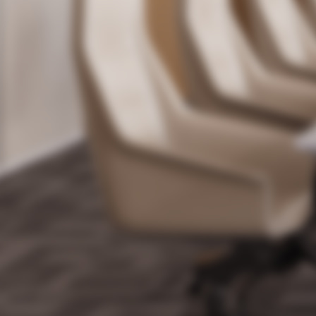
Seguridad
Método de ID oculto encriptado y materiales espe
ciales seleccionados para el acceso a la señal, que
pueden proporcionar eficazmente señales excelent
es y excelente confidencialidad. Tecnología de aut
oajuste multifrecuencia, admite señales de 5Ghz/2.
4Ghz.