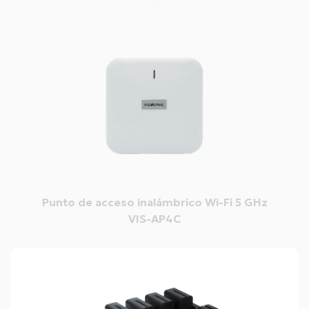
Punto de acceso inalámbrico Wi-Fi 5 GHz
VIS-AP4C