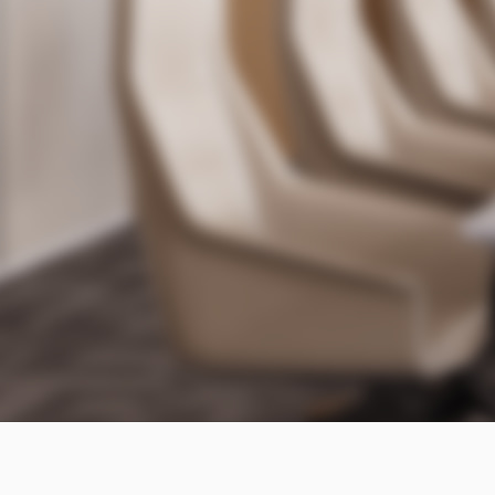
Escalabilidad
Admite más funciones a través de la interfaz poste
rior del controlador, control central, unidad principa
l de extensión, audio activo POE, protocolo Dante,
protocolo Audio link™ y señal analógica.