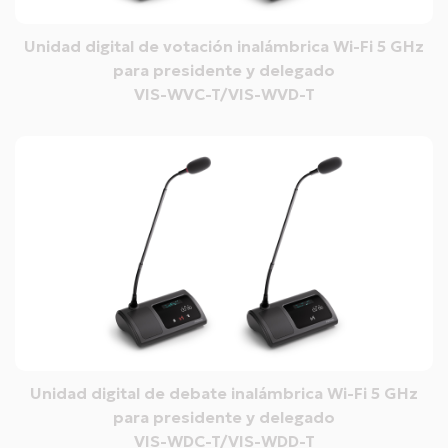
Unidad digital de votación inalámbrica Wi-Fi 5 GHz
para presidente y delegado
VIS-WVC-T/VIS-WVD-T
Unidad digital de debate inalámbrica Wi-Fi 5 GHz
para presidente y delegado
VIS-WDC-T/VIS-WDD-T