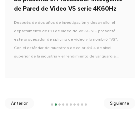
de Pared de Video VS serie 4K60Hz
Después de dos años de investigación y desarrollo, el
departamento de I+D de video de VISSONIC presentó
este procesador de splicing de video y lo nombró "VS".
Con el estándar de muestreo de color 4:4:4 de nivel
superior de la industria y el rendimiento de vanguardia
4K60 de canal completo, el procesador de pared de
video VS serie generó gran interés en el mercado.
Anterior
Siguiente