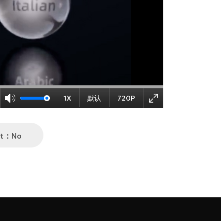
1X
默认
720P
xt：No